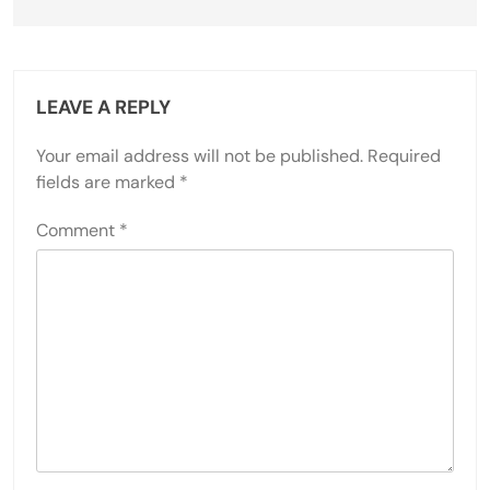
Post navigation
Previous:
Next:
Frutti di mare
Fête de la Musique:
portoghesi: piatti
Celebrazioni Globali,
tradizionali, stili di
Diversità Musicale e
cottura e varianti
Impatto Culturale
regionali
LEAVE A REPLY
Your email address will not be published.
Required
fields are marked
*
Comment
*