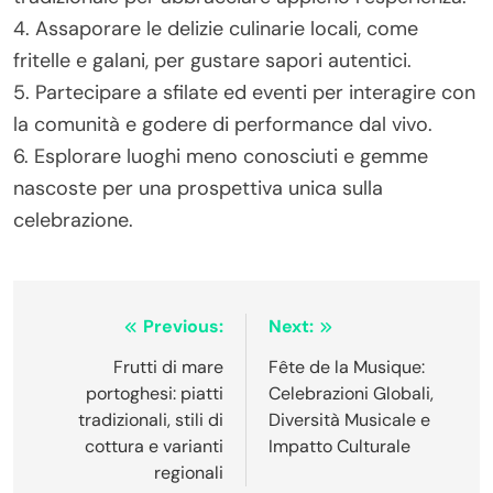
interagire con le tradizioni locali.
1. Ricercare la storia e il significato del Carnevale
per apprezzarne la profondità culturale.
2. Assistere alla cerimonia di apertura per una
grande introduzione alle festività.
3. Vestirsi con una maschera o un costume
tradizionale per abbracciare appieno l’esperienza.
4. Assaporare le delizie culinarie locali, come
fritelle e galani, per gustare sapori autentici.
5. Partecipare a sfilate ed eventi per interagire con
la comunità e godere di performance dal vivo.
6. Esplorare luoghi meno conosciuti e gemme
nascoste per una prospettiva unica sulla
celebrazione.