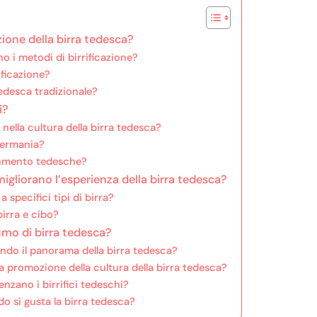
azione della birra tedesca?
no i metodi di birrificazione?
ificazione?
tedesca tradizionale?
i?
 nella cultura della birra tedesca?
 Germania?
frumento tedesche?
gliorano l’esperienza della birra tedesca?
a specifici tipi di birra?
birra e cibo?
mo di birra tedesca?
ando il panorama della birra tedesca?
lla promozione della cultura della birra tedesca?
enzano i birrifici tedeschi?
o si gusta la birra tedesca?