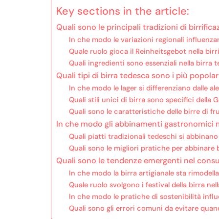
Key sections in the article:
Quali sono le principali tradizioni di birrific
In che modo le variazioni regionali influenza
Quale ruolo gioca il Reinheitsgebot nella birr
Quali ingredienti sono essenziali nella birra 
Quali tipi di birra tedesca sono i più popolar
In che modo le lager si differenziano dalle ale
Quali stili unici di birra sono specifici della
Quali sono le caratteristiche delle birre di 
In che modo gli abbinamenti gastronomici mi
Quali piatti tradizionali tedeschi si abbinano 
Quali sono le migliori pratiche per abbinare 
Quali sono le tendenze emergenti nel consu
In che modo la birra artigianale sta rimodell
Quale ruolo svolgono i festival della birra ne
In che modo le pratiche di sostenibilità influ
Quali sono gli errori comuni da evitare quand