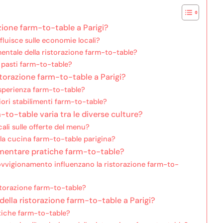
azione farm-to-table a Parigi?
fluisce sulle economie locali?
mentale della ristorazione farm-to-table?
i pasti farm-to-table?
istorazione farm-to-table a Parigi?
esperienza farm-to-table?
liori stabilimenti farm-to-table?
-to-table varia tra le diverse culture?
ali sulle offerte del menu?
lla cucina farm-to-table parigina?
plementare pratiche farm-to-table?
ovvigionamento influenzano la ristorazione farm-to-
storazione farm-to-table?
ella ristorazione farm-to-table a Parigi?
atiche farm-to-table?