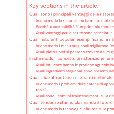
Key sections in the article:
Quali sono i principali vantaggi della ristor
In che modo la ristorazione farm-to-table in
Perché la sostenibilità è un principio fonda
Quali vantaggi per la salute sono associati a
Quali ristoranti popolari esemplificano la r
In che modo i menu stagionali migliorano l’
Quali piatti unici si possono trovare nei mig
In che modo il concetto di ristorazione farm
Quali influenze hanno le pratiche agricole loc
Quali ingredienti stagionali sono presenti ne
Quali sfide affrontano i ristoranti nell’im
In che modo i problemi della catena di appr
table?
Quali sono i comuni fraintendimenti sulla ri
Quali tendenze stanno plasmando il futuro d
In che modo la tecnologia influisce sulle pr