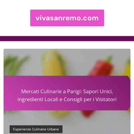
vivasanremo.com
Skip to content
Esperienze Culinarie Urbane